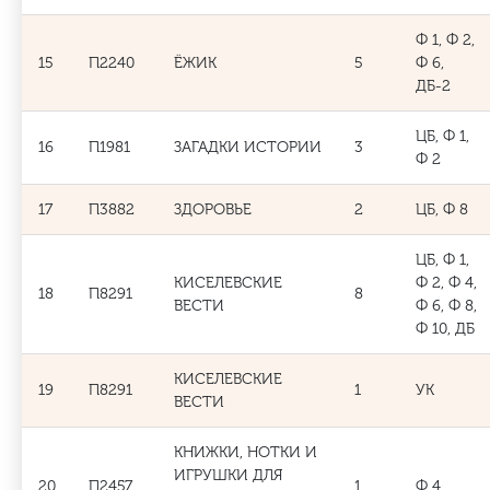
Ф 1, Ф 2,
15
П2240
ЁЖИК
5
Ф 6,
ДБ-2
ЦБ, Ф 1,
16
П1981
ЗАГАДКИ ИСТОРИИ
3
Ф 2
17
П3882
ЗДОРОВЬЕ
2
ЦБ, Ф 8
ЦБ, Ф 1,
КИСЕЛЕВСКИЕ
Ф 2, Ф 4,
18
П8291
8
ВЕСТИ
Ф 6, Ф 8,
Ф 10, ДБ
КИСЕЛЕВСКИЕ
19
П8291
1
УК
ВЕСТИ
КНИЖКИ, НОТКИ И
ИГРУШКИ ДЛЯ
20
П2457
1
Ф 4