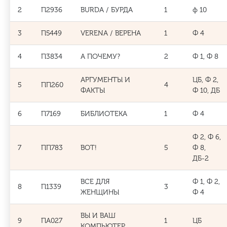
2
П2936
BURDA / БУРДА
1
ф 10
3
П5449
VERENA / ВЕРЕНА
1
Ф 4
4
П3834
А ПОЧЕМУ?
2
Ф 1, Ф 8
АРГУМЕНТЫ И
ЦБ, Ф 2,
5
ПП260
4
ФАКТЫ
Ф 10, ДБ
6
П7169
БИБЛИОТЕКА
1
Ф 4
Ф 2, Ф 6,
7
ПП783
ВОТ!
5
Ф 8,
ДБ-2
ВСЕ ДЛЯ
Ф 1, Ф 2,
8
П1339
3
ЖЕНЩИНЫ
Ф 4
ВЫ И ВАШ
9
ПА027
1
ЦБ
КОМПЬЮТЕР