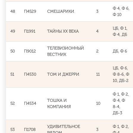
Ф 4, Ф 6,
48
П4529
СМЕШАРИКИ
3
Ф 10
ЦБ, Ф 1,
49
П1991
ТАЙНЫ ХХ ВЕКА
4
Ф 4, ДБ
ТЕЛЕВИЗИОННЫЙ
50
П9012
2
ДБ, Ф 6
ВЕСТНИК
ЦБ, Ф 6,
51
П4530
ТОМ И ДЖЕРРИ
11
Ф 8-6, Ф
10, ДБ-2
Ф 1, Ф 2,
ТОШКА И
Ф 4, Ф
52
П4534
10
КОМПАНИЯ
8-4,
ДБ-3
УДИВИТЕЛЬНОЕ
Ф 1, Ф 2,
53
П1708
3
РЯДОМ
Ф 4