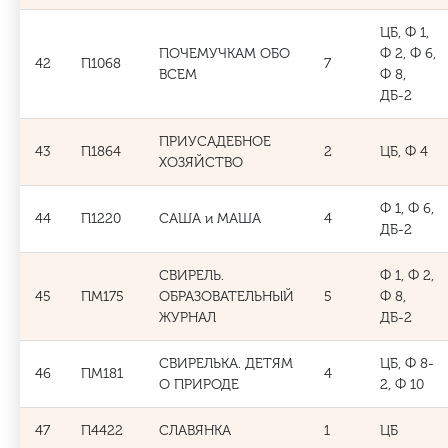
ЦБ, Ф 1,
ПОЧЕМУЧКАМ ОБО
Ф 2, Ф 6,
42
П1068
7
ВСЕМ
Ф 8,
ДБ-2
ПРИУСАДЕБНОЕ
43
П1864
2
ЦБ, Ф 4
ХОЗЯЙСТВО
Ф 1, Ф 6,
44
П1220
САША и МАША
4
ДБ-2
СВИРЕЛЬ.
Ф 1, Ф 2,
45
ПМ175
ОБРАЗОВАТЕЛЬНЫЙ
5
Ф 8,
ЖУРНАЛ
ДБ-2
СВИРЕЛЬКА. ДЕТЯМ
ЦБ, Ф 8-
46
ПМ181
4
О ПРИРОДЕ
2, Ф 10
47
П4422
СЛАВЯНКА
1
ЦБ