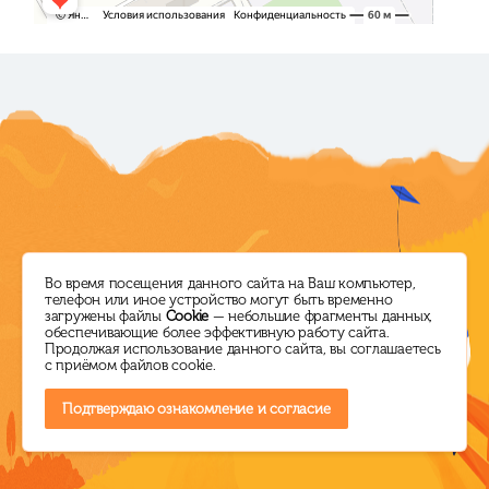
Режим работы
Директор ЦБС
Во время посещения данного сайта на Ваш компьютер,
телефон или иное устройство могут быть временно
загружены файлы
Cookie
— небольшие фрагменты данных,
ПН-ПТ: с 10.00 до 18.00
+7 (38464) 5-14-60
обеспечивающие более эффективную работу сайта.
Продолжая использование данного сайта, вы соглашаетесь
СБ: выходной
ksl.lib@mail.ru
с приёмом файлов cookie.
ВС: с 10.00 до 16.00
Подтверждаю ознакомление и согласие