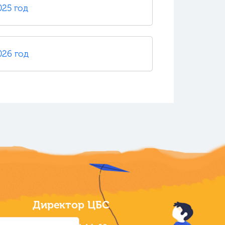
025 год
026 год
Директор ЦБС