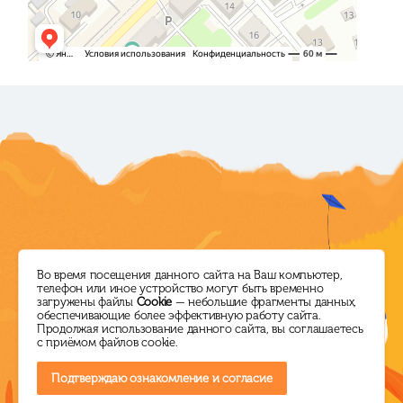
Режим работы
Директор ЦБС
Во время посещения данного сайта на Ваш компьютер,
телефон или иное устройство могут быть временно
загружены файлы
Cookie
— небольшие фрагменты данных,
ПН-ПТ: с 10.00 до 18.00
+7 (38464) 5-14-60
обеспечивающие более эффективную работу сайта.
Продолжая использование данного сайта, вы соглашаетесь
СБ: выходной
ksl.lib@mail.ru
с приёмом файлов cookie.
ВС: с 10.00 до 16.00
Подтверждаю ознакомление и согласие