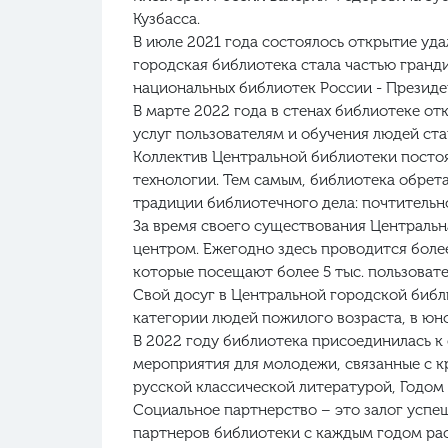
Кузбасса.
В июле 2021 года состоялось открытие уда
городская библиотека стала частью гранд
национальных библиотек России - Президен
В марте 2022 года в стенах библиотеке о
услуг пользователям и обучения людей ст
Коллектив Центральной библиотеки постоя
технологии. Тем самым, библиотека обрета
традиции библиотечного дела: почтительно
За время своего существования Централь
центром. Ежегодно здесь проводится боле
которые посещают более 5 тыс. пользовате
Свой досуг в Центральной городской библ
категории людей пожилого возраста, в юн
В 2022 году библиотека присоединилась к
мероприятия для молодежи, связанные с 
русской классической литературой, Годом 
Социальное партнерство – это залог успе
партнеров библиотеки с каждым годом рас