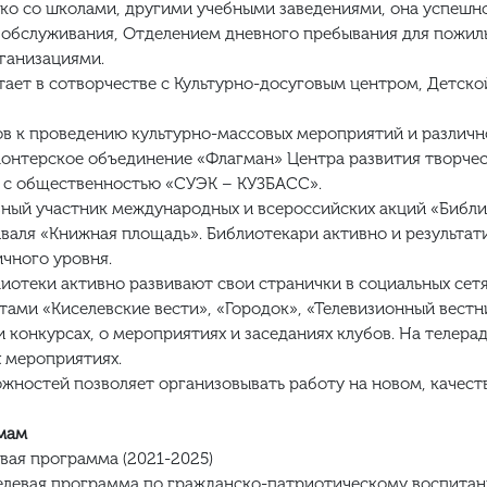
ько со школами, другими учебными заведениями, она успешн
 обслуживания, Отделением дневного пребывания для пожил
ганизациями.
тает в сотворчестве с Культурно-досуговым центром, Детск
в к проведению культурно-массовых мероприятий и различно
нтерское объединение «Флагман» Центра развития творчес
м с общественностью «СУЭК – КУЗБАСС».
вный участник международных и всероссийских акций «Библи
иваля «Книжная площадь». Библиотекари активно и результа
ичного уровня.
отеки активно развивают свои странички в социальных сетя
ами «Киселевские вести», «Городок», «Телевизионный вестни
и конкурсах, о мероприятиях и заседаниях клубов. На телер
 мероприятиях.
жностей позволяет организовывать работу на новом, качест
мам
вая программа (2021-2025)
елевая программа по гражданско-патриотическому воспитан