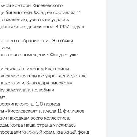
льной конторы Киселевского
е библиотеки. Фонд ее составлял 11
 сожалению, узнать не удалось.
ноэтажное, деревянное. В 1937 году в
го его собрание книг. Это были
нием.
а» в новое помещение. Фонд ее уже
ии связана с именем Екатерины
ак самостоятельное учреждение, стала
нные книги. Благодаря высокому
ку заметили и полюбили
ы».
ержинского, д. 1. В период
ы «Киселевская» и имела 11 филиалов.
ким находкам всего коллектива,
оды, когда наша страна числилась
о посещали книжный храм, книжный фонд