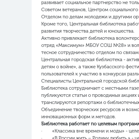
развивает социальное партнерство не тол
Советом ветеранов, Центром социального
Отделом по делам молодежи и другими ор
Кроме того, Центральная библиотека рабо
развития творчества детей и юношества.
Активно привлекает библиотека волонтеро
отряд «Максимум» МБОУ СОШ №28» и воло
тесное сотрудничество отделом по связа
Центральная городская библиотека - акти
детям о войне», а также Кузбасского фест
пользователей к участию в конкурсах разл
Специалисты Центральной городской библи
Библиотека сотрудничает с местными газет
публикуются статьи о проводимых акциях 
транслируются репортажи о библиотечных
Объединение творческих ресурсов и возмо
инновационных форм и методов.
Библиотека работает по целевым програм
· «Классика вне времени и моды» - целе
· «В России жить – Родину любить » - ц