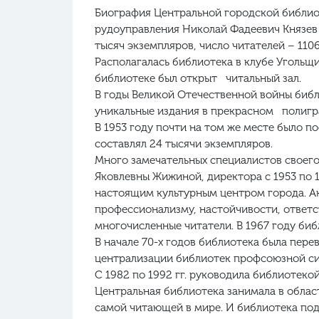
Биография Центральной городской библиот
рудоуправления Николай Фадеевич Князев 
тысяч экземпляров, число читателей – 1106
Располагалась библиотека в клубе Угольщик
библиотеке был открыт читальный зал.
В годы Великой Отечественной войны библ
уникальные издания в прекрасном полигр
В 1953 году почти на том же месте было п
составлял 24 тысячи экземпляров.
Много замечательных специалистов своего 
Яковлевны Жижиной, директора с 1953 по 1
настоящим культурным центром города. Ак
профессионализму, настойчивости, ответ
многочисленные читатели. В 1967 году би
В начале 70-х годов библиотека была перев
централизации библиотек профсоюзной сис
С 1982 по 1992 гг. руководила библиотеко
Центральная библиотека занимала в облас
самой читающей в мире. И библиотека под