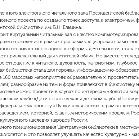
ленного электронного читального зала Президентской библио
иозного проекта по созданию точек доступа к электронным 
тской библиотеки им. Б.Н. Ельцина.
ткрыт виртуальный читальный зал с шестью компьютеризиров
аршего поколения в рамках программы «Цифровая грамотност
нно осваивает инновационные формы деятельности, старает
ет привлекательный для читателей облик. Но вместе с тем з
е отношение к читателю, духовность, патриотизм, глубокое 
ная библиотека стала для горожан информационно-образова
е 160 массовых мероприятий: образовательных, просветитель
лей; разнообразие их тем и форм привлекают в библиотеку н
иотеке можно провести в клубах по интересам «Золотой во
ошеском клубе «Дети нового века» и детском клубе «Почемуч
 федеральному проекту «Пушкинская карта», в рамках котор
краеведением, историей, славным историческим прошлым Ро
культурного наследия народов России.
шного позиционирования Центральной библиотеки в местном
ширяется и это позволяет улучшать качество культурно - ма