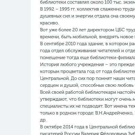
библиотеки составлял около 100 тыс. экзе
В 1992 – 1995 гг. коллектив слаженно тр
душевных сил и энергии отдала она своему
красиво.
Вот уже более 20 лет директором ЦБС тру
времени, быть мобильной, внедрять новое 
В сентябре 2010 года здание, в котором 
года отдел обслуживания читателей и отде
помещение тогда еще библиотеки-филиала
История любого учреждения – это прежде в
которым процветала год от года библиотек
Центральной. До сих пор помнят наши чита
сердцем и душой, способных свою любовь 
Всей своей работой библиотекари настой
утверждают, что библиотеки могут очень м
специалисты их не подводят. Вот имена тех
только в родном городе: В.Н.Андрейченко, И
др.
В октябре 2014 года в Центральной библи
писатерей России Валерия Фёдоровича Зуб