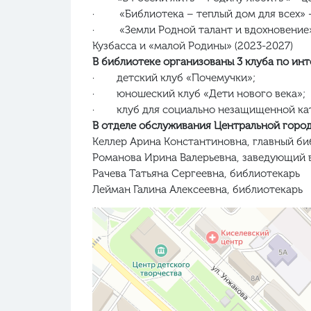
· «Библиотека – теплый дом для всех» -
· «Земли Родной талант и вдохновение» 
Кузбасса и «малой Родины» (2023-2027)
В библиотеке организованы 3 клуба по инт
· детский клуб «Почемучки»;
· юношеский клуб «Дети нового века»;
· клуб для социально незащищенной кат
В отделе обслуживания Центральной горо
Келлер Арина Константиновна, главный би
Романова Ирина Валерьевна, заведующий 
Рачева Татьяна Сергеевна, библиотекарь
Лейман Галина Алексеевна, библиотекарь
Киселёвск
Яндекс Карты — транспорт, навигация, поиск мест