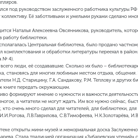
мпляров.
удился под руководством заслуженного работника культуры 
 коллективу. Её заботливыми и умелыми руками сделано мно
дится Наталья Алексеевна Овсянникова, руководитель, кото
в работу библиотеки.
располагалась Центральная библиотека, было продано частно
л комплектования и обработки литературы переехал в район К
 № 4).
сего люди, её создававшие. Сколько их было – библиотекар
а, становясь для многих любимым местом отдыха, общения. 
тели Н.Д. Старицину, Г.А. Сандакову, Р.М. Теплову и других 
к книге передать окружающим.
чиво формируют мнение о нужности и важности деятельност
ногое, а читатели не могут ждать. Им все нужно сейчас, быс
, кто очень много сделал для читателей, для библиотеки, для 
.И.Рогова, Л.В.Гаврилова, С.В.Тимофеева, Н.К.Золотарёва, И.В.
отеке открыты мини-музей и мемориальная доска Заслуженно
арева. Стала традицией организация «Зубаревских чтений» 