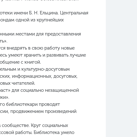
теки имени Б. Н. Ельцина. Центральная
фондам одной из крупнейших
анными местами для предоставления
ь».
ся внедрять в свою работу новые
десь умеют хранить и развивать лучшие
общение с книгой.
тельным и культурно-досуговым
ских, информационных, досуговых,
овых читателей.
зраст» для социально незащищенной
ки».
ого библиотекари проводят
ссии, продвижением произведений
 сообществе. Круг социальных
ссовой работы. Библиотека умело