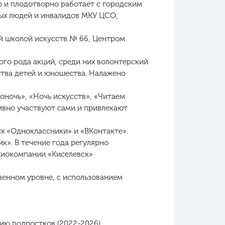
о и плодотворно работает с городским
ых людей и инвалидов МКУ ЦСО,
ой школой искусств № 66, Центром
го рода акций, среди них волонтерский
тва детей и юношества. Налажено
оночь», «Ночь искусств», «Читаем
тивно участвуют сами и привлекают
х «Одноклассники» и «ВКонтакте».
к». В течение года регулярно
адиокомпании «Киселевск»
венном уровне, с использованием
ию подростков (2022-2026)