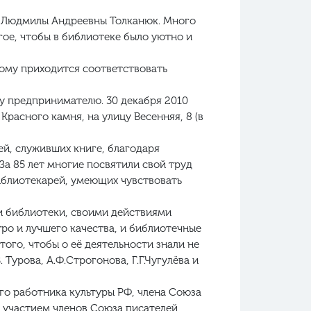
РФ Людмилы Андреевны Толканюк. Много
гое, чтобы в библиотеке было уютно и
рому приходится соответствовать
му предпринимателю. 30 декабря 2010
расного камня, на улицу Весенняя, 8 (в
ей, служивших книге, благодаря
За 85 лет многие посвятили свой труд
библиотекарей, умеющих чувствовать
и библиотеки, своими действиями
тро и лучшего качества, и библиотечные
того, чтобы о её деятельности знали не
 Турова, А.Ф.Строгонова, Г.Г.Чугулёва и
го работника культуры РФ, члена Союза
с участием членов Союза писателей