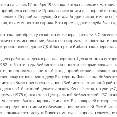
еки началась 17 ноября 1935 года, когда начальник материа
приобрел в соседнем Прокопьевске книги для первой в город
 человек. Первой заведующей стала Андриевская, имени ее, к
ов, в самом центре города. В то время здание клуба было од
иотека приобрела у главного инженера шахты № 5 Сергиевско
афическом исполнении, большого формата, с золотым тисне
остроено новое здание ДК «Шахтер», и библиотека «переехал
дела работали здесь в разные периоды. Целая эпоха в истор
982 гг. За эти годы библиотека полностью сформировалась к
тивно пополнялся книжный фонд, приобретались редкие, це
ственному отношению к делу Екатерины Яковлевны, библиоте
блиотеке было присвоено звание «Библиотека отличной работ
едена на 1-й этаж общежития шахты Киселёвская, по улице Дз
темы (1978 г.) она стала Центральной библиотекой ЦБС шахт
й Анастасия Александровна Ниненко. Благодаря ей и творчес
ти передовые позиции в обслуживании читателей. Это были г
тверждала этот лозунг. Более семи тысяч горожан ежегодн