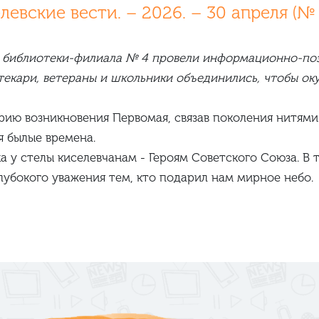
вские вести. – 2026. – 30 апреля (№ 16
ы библиотеки-филиала № 4 провели информационно-по
екари, ветераны и школьники объединились, чтобы ок
ию возникновения Первомая, связав поколения нитями
я былые времена.
а у стелы киселевчанам - Героям Советского Союза. 
лубокого уважения тем, кто подарил нам мирное небо.