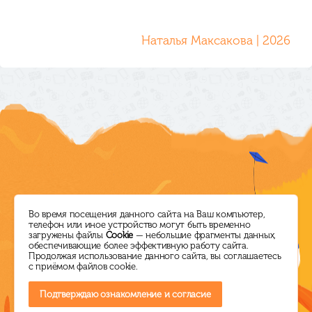
Наталья Максакова | 2026
Режим работы
Директор ЦБС
Во время посещения данного сайта на Ваш компьютер,
телефон или иное устройство могут быть временно
загружены файлы
Cookie
— небольшие фрагменты данных,
ПН-ПТ: с 10.00 до 18.00
+7 (38464) 5-14-60
обеспечивающие более эффективную работу сайта.
Продолжая использование данного сайта, вы соглашаетесь
СБ: выходной
ksl.lib@mail.ru
с приёмом файлов cookie.
ВС: с 10.00 до 16.00
Подтверждаю ознакомление и согласие