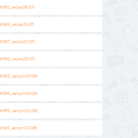
№081_июль(08.07)
№084_июль(15.07)
№087_июль(22.07)
№090_июль(29.07)
№093_август(07.08)
№096_август(14.08)
№099_август(21.08)
№104_август(31.08)