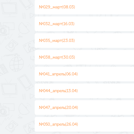
№029_март(08.03)
№032_март(16.03)
№035_март(23.03)
№038_март(30.03)
№041_апрель(06.04)
№044_апрель(13.04)
№047_апрель(20.04)
№050_апрель(26.04)