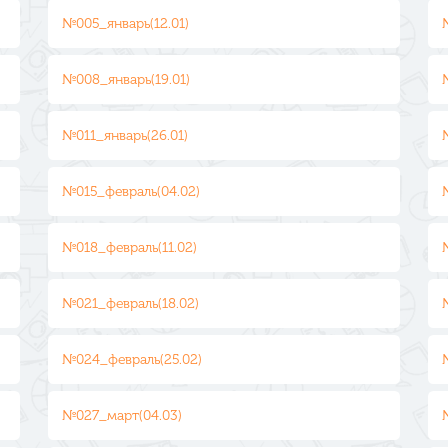
№005_январь(12.01)
№008_январь(19.01)
№011_январь(26.01)
№015_февраль(04.02)
№018_февраль(11.02)
№021_февраль(18.02)
№024_февраль(25.02)
№027_март(04.03)