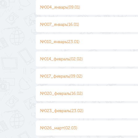
№004_январь(09.01)
№007_январь(16.01)
№010_январь(23.01)
№014_февраль(02.02)
№017_февраль(09.02)
№020_февраль(16.02)
№023_февраль(23.02)
№026_март(02.03)