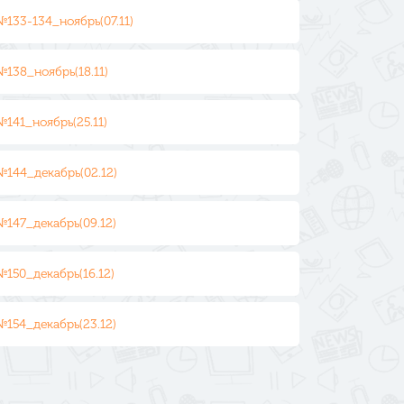
№133-134_ноябрь(07.11)
№138_ноябрь(18.11)
№141_ноябрь(25.11)
№144_декабрь(02.12)
№147_декабрь(09.12)
№150_декабрь(16.12)
№154_декабрь(23.12)