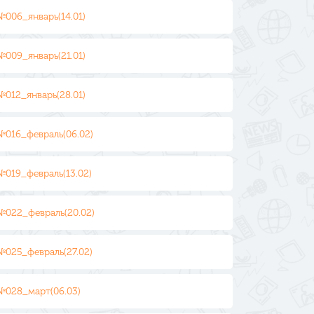
№006_январь(14.01)
№009_январь(21.01)
№012_январь(28.01)
№016_февраль(06.02)
№019_февраль(13.02)
№022_февраль(20.02)
№025_февраль(27.02)
№028_март(06.03)