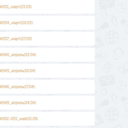
№031_март(13.03)
№034_март(20.03)
№037_март(27.03)
№040_апрель(03.04)
№043_апрель(10.04)
№046_апрель(17.04)
№049_апрель(24.04)
№052-053_май(01.05)