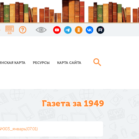
НСКАЯ КАРТА
РЕСУРСЫ
КАРТА САЙТА
Газета за 1949
№003_январь(07.01)