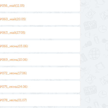
№056_май(11.05)
№060_май(20.05)
№063_май(27.05)
№066_июнь(03.06)
№069_июнь(10.06)
№072_июнь(17.06)
№075_июнь(24.06)
№078_июль(01.07)