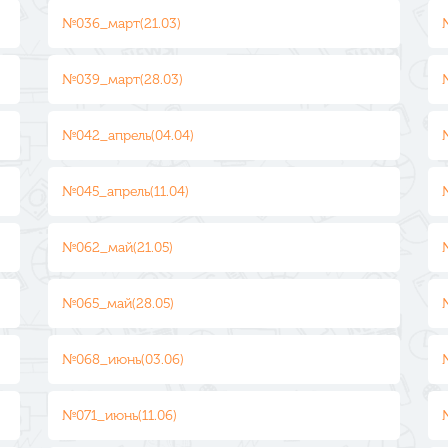
№036_март(21.03)
№039_март(28.03)
№042_апрель(04.04)
№045_апрель(11.04)
№062_май(21.05)
№065_май(28.05)
№068_июнь(03.06)
№071_июнь(11.06)