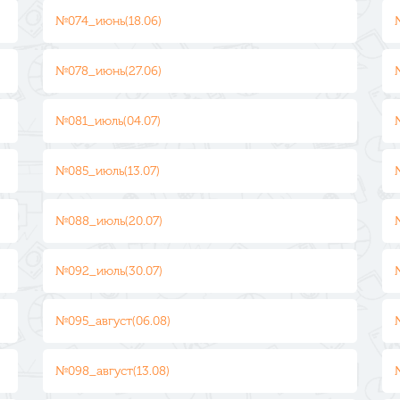
№074_июнь(18.06)
№078_июнь(27.06)
№081_июль(04.07)
№085_июль(13.07)
№088_июль(20.07)
№092_июль(30.07)
№095_август(06.08)
№098_август(13.08)