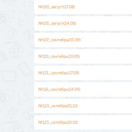
№100_август(17.08)
№103_август(24.08)
№107_сентябрь(03.09)
№110_сентябрь(10.09)
№113_сентябрь(17.09)
№116_сентябрь(24.09)
№120_октябрь(01.10)
№123_октябрь(10.10)