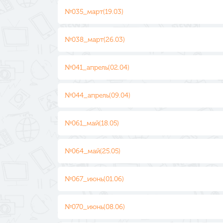
№035_март(19.03)
№038_март(26.03)
№041_апрель(02.04)
№044_апрель(09.04)
№061_май(18.05)
№064_май(25.05)
№067_июнь(01.06)
№070_июнь(08.06)