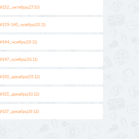
№132_октябрь(27.10)
№139-140_ноябрь(10.11)
№144_ноябрь(19.11)
№147_ноябрь(26.11)
№150_декабрь(03.12)
№153_декабрь(10.12)
№157_декабрь(19.12)