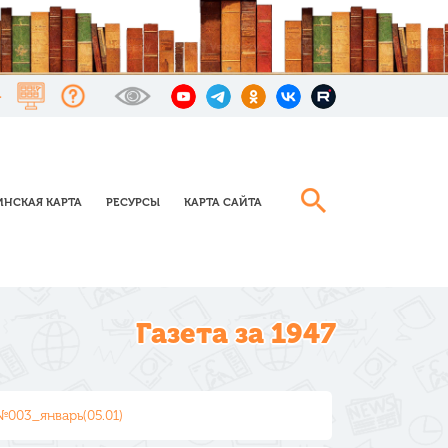
НСКАЯ КАРТА
РЕСУРСЫ
КАРТА САЙТА
Газета за 1947
№003_январь(05.01)