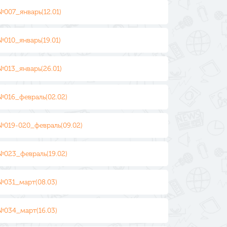
№007_январь(12.01)
№010_январь(19.01)
№013_январь(26.01)
№016_февраль(02.02)
№019-020_февраль(09.02)
№023_февраль(19.02)
№031_март(08.03)
№034_март(16.03)