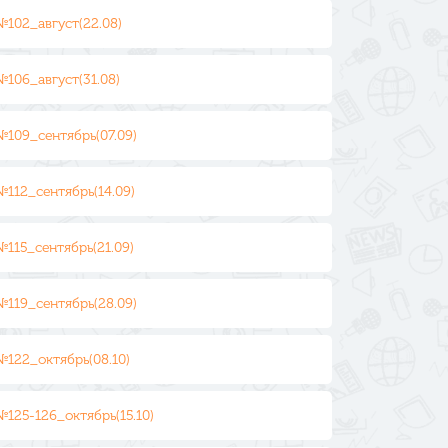
№102_август(22.08)
№106_август(31.08)
№109_сентябрь(07.09)
№112_сентябрь(14.09)
№115_сентябрь(21.09)
№119_сентябрь(28.09)
№122_октябрь(08.10)
№125-126_октябрь(15.10)