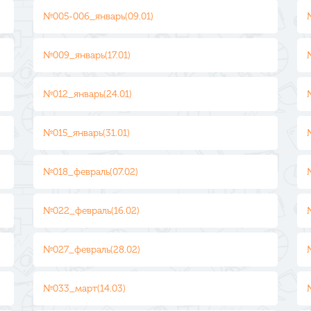
№005-006_январь(09.01)
№009_январь(17.01)
№012_январь(24.01)
№015_январь(31.01)
№018_февраль(07.02)
№022_февраль(16.02)
№027_февраль(28.02)
№033_март(14.03)