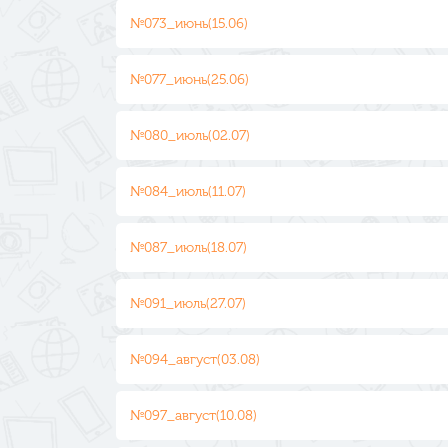
№073_июнь(15.06)
№077_июнь(25.06)
№080_июль(02.07)
№084_июль(11.07)
№087_июль(18.07)
№091_июль(27.07)
№094_август(03.08)
№097_август(10.08)