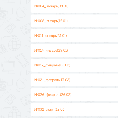
№004_январь(08.01)
№008_январь(15.01)
№011_январь(21.01)
№014_январь(29.01)
№017_февраль(05.02)
№021_февраль(13.02)
№026_февраль(26.02)
№032_март(12.03)