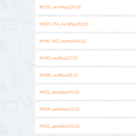
№130_октябрь(24.10)
№133-134_октябрь(31.10)
№141-142_ноябрь(14.11)
№145_ноябрь(21.11)
№148_ноябрь(28.11)
№151_декабрь(05.12)
№154_декабрь(12.12)
№161_декабрь(26.12)