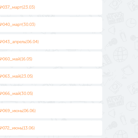
№037_март(23.03)
№040_март(30.03)
№043_апрель(06.04)
№060_май(16.05)
№063_май(23.05)
№066_май(30.05)
№069_июнь(06.06)
№072_июнь(13.06)