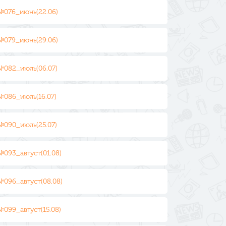
№076_июнь(22.06)
№079_июнь(29.06)
№082_июль(06.07)
№086_июль(16.07)
№090_июль(25.07)
№093_август(01.08)
№096_август(08.08)
№099_август(15.08)