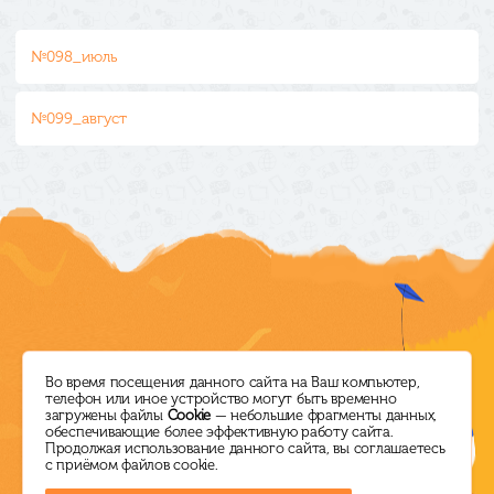
№098_июль
№099_август
Режим работы
Директор ЦБС
Во время посещения данного сайта на Ваш компьютер,
телефон или иное устройство могут быть временно
загружены файлы
Cookie
— небольшие фрагменты данных,
ПН-ПТ: с 10.00 до 18.00
+7 (38464) 5-14-60
обеспечивающие более эффективную работу сайта.
Продолжая использование данного сайта, вы соглашаетесь
СБ: выходной
ksl.lib@mail.ru
с приёмом файлов cookie.
ВС: с 10.00 до 16.00