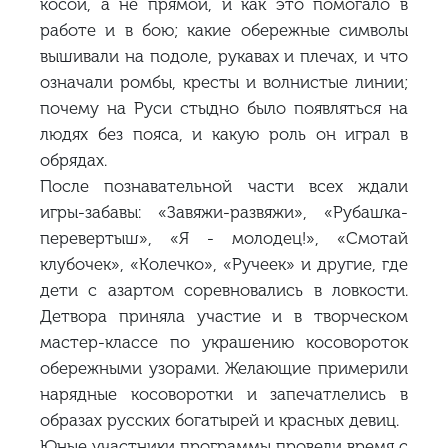
косой, а не прямой, и как это помогало в
работе и в бою; какие обережные символы
вышивали на подоле, рукавах и плечах, и что
означали ромбы, кресты и волнистые линии;
почему на Руси стыдно было появляться на
людях без пояса, и какую роль он играл в
обрядах.
После познавательной части всех ждали
игры-забавы: «Завяжи-развяжи», «Рубашка-
перевертыш», «Я - молодец!», «Смотай
клубочек», «Колечко», «Ручеек» и другие, где
дети с азартом соревновались в ловкости.
Детвора приняла участие и в творческом
мастер-классе по украшению косовороток
обережными узорами. Желающие примерили
нарядные косоворотки и запечатлелись в
образах русских богатырей и красных девиц.
Юные участники программы провели время с