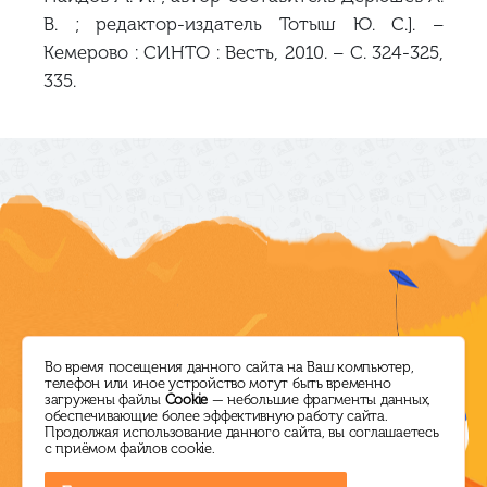
В. ; редактор-издатель Тотыш Ю. С.]. –
Кемерово : СИНТО : Весть, 2010. – С. 324-325,
335.
Режим работы
Директор ЦБС
Во время посещения данного сайта на Ваш компьютер,
телефон или иное устройство могут быть временно
загружены файлы
Cookie
— небольшие фрагменты данных,
ПН-ПТ: с 10.00 до 18.00
+7 (38464) 5-14-60
обеспечивающие более эффективную работу сайта.
Продолжая использование данного сайта, вы соглашаетесь
СБ: выходной
ksl.lib@mail.ru
с приёмом файлов cookie.
ВС: с 10.00 до 16.00