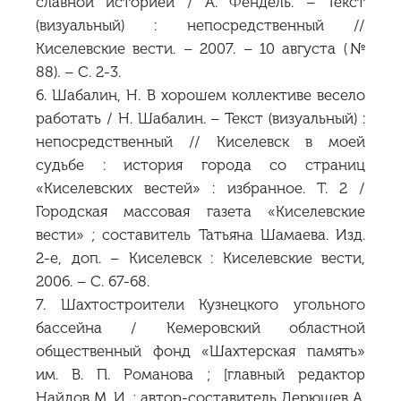
славной историей / А. Фендель. – Текст
(визуальный) : непосредственный //
Киселевские вести. – 2007. – 10 августа (№
88). – С. 2-3.
6. Шабалин, Н. В хорошем коллективе весело
работать / Н. Шабалин. – Текст (визуальный) :
непосредственный // Киселевск в моей
судьбе : история города со страниц
«Киселевских вестей» : избранное. Т. 2 /
Городская массовая газета «Киселевские
вести» ; составитель Татьяна Шамаева. Изд.
2-е, доп. – Киселевск : Киселевские вести,
2006. – С. 67-68.
7. Шахтостроители Кузнецкого угольного
бассейна / Кемеровский областной
общественный фонд «Шахтерская память»
им. В. П. Романова ; [главный редактор
Найдов М. И. ; автор-составитель Дерюшев А.