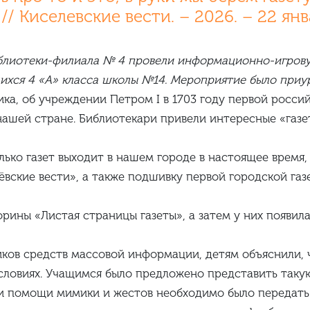
/ Киселевские вести. – 2026. – 22 январ
блиотеки-филиала № 4 провели информационно-игрову
ащихся 4 «А» класса школы №14. Мероприятие было при
ка, об учреждении Петром I в 1703 году первой россий
 нашей стране. Библиотекари привели интересные «газе
ько газет выходит в нашем городе в настоящее время, 
вские вести», а также подшивку первой городской газет
рины «Листая страницы газеты», а затем у них появил
иков средств массовой информации, детям объяснили, 
условиях. Учащимся было предложено представить такую
ри помощи мимики и жестов необходимо было передать