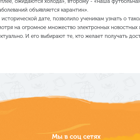
еплее, ожидаются холода», второму - «наша футбольная
аболеваний объявляется карантин».
исторической дате, позволило ученикам узнать о тако
есмотря на огромное множество электронных новостных
уально. И его выбирают те, кто желает получать дос
Мы в соц сетях