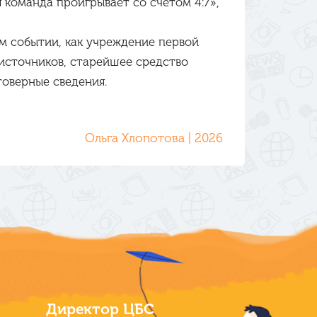
 команда проигрывает со счетом 4:7»,
м событии, как учреждение первой
 источников, старейшее средство
товерные сведения.
Ольга Хлопотова | 2026
Директор ЦБС