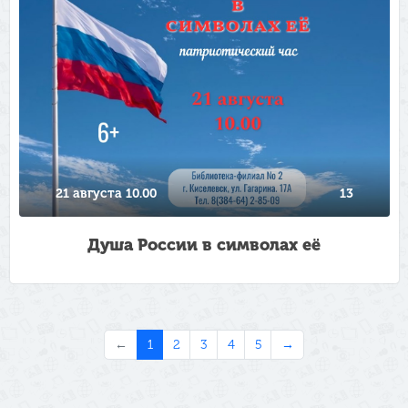
21 августа 10.00
13
Душа России в символах её
←
1
2
3
4
5
→