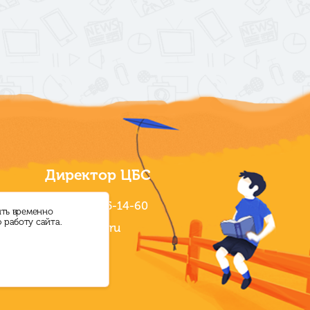
Директор ЦБС
+7 (38464) 5-14-60
ыть временно
работу сайта.
ksl.lib@mail.ru