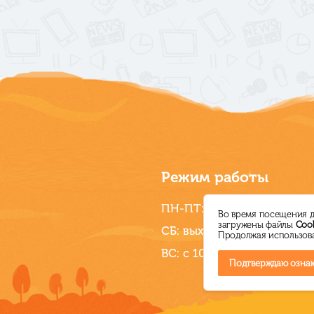
Режим работы
ПН-ПТ: с 10.00 до 18.00
Во время посещения д
загружены файлы
Cook
СБ: выходной
Продолжая использова
ВС: с 10.00 до 16.00
Подтверждаю ознак