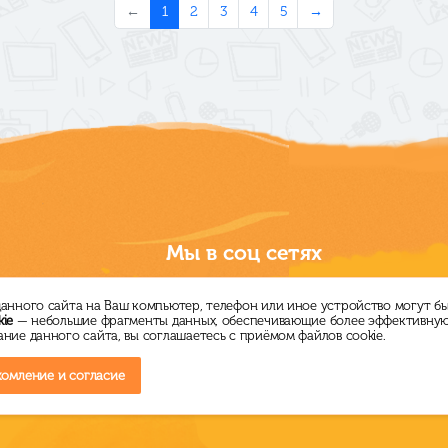
←
1
2
3
4
5
→
Мы в соц сетях
анного сайта на Ваш компьютер, телефон или иное устройство могут б
ie
— небольшие фрагменты данных, обеспечивающие более эффективную 
карта сайта
ние данного сайта, вы соглашаетесь с приёмом файлов cookie.
Часто задаваемые вопросы
омление и согласие